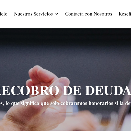
icio
Nuestros Servicios
Contacta con Nosotros
Reseñ
RECOBRO DE DEUDA
, lo que significa que sólo cobraremos honorarios si la d
Ver más