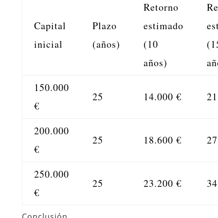
Retorno
Re
Capital
Plazo
estimado
es
inicial
(años)
(10
(1
años)
añ
150.000
25
14.000 €
21
€
200.000
25
18.600 €
27
€
250.000
25
23.200 €
34
€
Conclusión