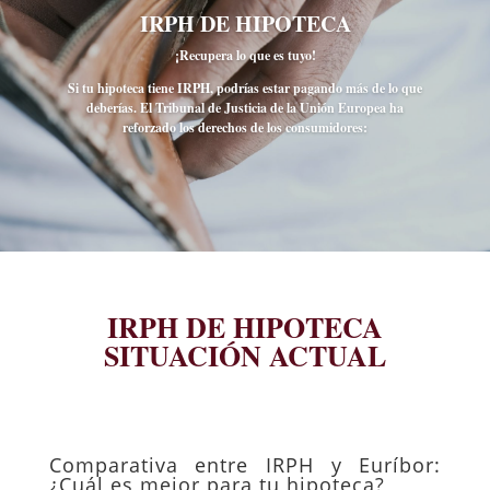
IRPH DE HIPOTECA
¡Recupera lo que es tuyo!
Si tu hipoteca tiene IRPH, podrías estar pagando más de lo que
deberías. El Tribunal de Justicia de la Unión Europea ha
reforzado los derechos de los consumidores:
IRPH DE HIPOTECA
SITUACIÓN ACTUAL
Comparativa entre IRPH y Euríbor:
¿Cuál es mejor para tu hipoteca?